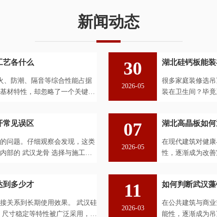
新闻动态
工艺各什么
30
湖北硅钙板能装
防火、防潮、隔音等综合性能占据
很多家庭装修选吊
2026-05
基材特性，却忽略了一个关键问
装在卫生间？毕竟
皮，硅钙板看着和石
开常见误区
07
湖北高晶板如何
的问题。仔细观察会发现，这类
在现代建筑对健康
2026-05
内部的 武汉龙骨 选择与施工不
性，逐渐成为改善
原料制成的板材，高
达到多少才
11
如何判断武汉藻
接关系到长期使用效果。 武汉硅
在公共建筑与商业
2026-03
、尺寸稳定等特性被广泛采用，但
能性，逐渐成为吊