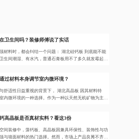
在卫生间吗？装修师傅说了实话
顶材料时，都会纠结一个问题： 湖北硅钙板 到底能不能
卫生间潮湿、有水汽，普通石膏板用不了多久就发霉起
膏板差不多，不...
通过材料本身调节室内微环境？
与舒适性日益重视的背景下， 湖北高晶板 因其材料特
室内微环境的一种选择。作为一种以天然无机矿物为主要
晶板在调节湿度...
钙高晶板是否真材实料？看这3份
空间装修中，藻钙板、高晶板因兼具环保性、装饰性与功
顶与墙面材料的热门选择。然而，市场上产品良莠不齐，