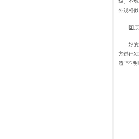
级）不燃
外观相似
3️⃣原
好的武
方进行X
渣”“不