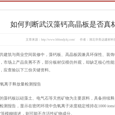
如何判断武汉藻钙高晶板是否真
文章来源：http://www.hbhmdjckj.com/
作者：湖北华美达建材科
建筑与商业空间装修中，藻钙板、高晶板因兼具环保性、装饰
，市场上产品良莠不齐，部分板材仅模仿外观，却缺乏核心性能
，应查验以下三份关键资料。
氧离子释放量检测报告
钙板以硅藻土、电气石等天然矿物为主要原料，具备持续释放
检测报告，显示在密闭环境中负氧离子浓度稳定维持在1000 ion
新”等模糊描述，则可能不含活性矿物成分。