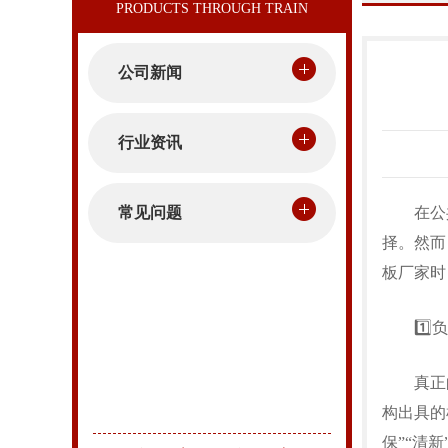
公司新闻
行业资讯
常见问题
在公共
择。然而
板
厂家时
1️⃣负
真正的藻
构出具的
保”“清