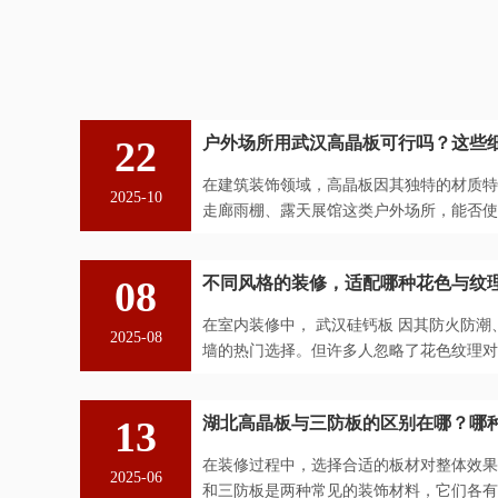
22
户外场所用武汉高晶板可行吗？这些
在建筑装饰领域，高晶板因其独特的材质特
2025-10
走廊雨棚、露天展馆这类户外场所，能否使用
从材质特性、环境适应性及实际案...
08
不同风格的装修，适配哪种花色与纹
在室内装修中， 武汉硅钙板 因其防火防
2025-08
墙的热门选择。但许多人忽略了花色纹理对
与质感，能赋予空间截然不同的气...
13
湖北高晶板与三防板的区别在哪？哪
在装修过程中，选择合适的板材对整体效果
2025-06
和三防板是两种常见的装饰材料，它们各有