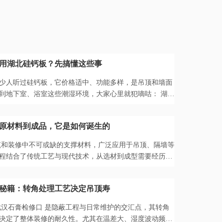
用湖北硅钙板？先搞懂这些事
少人听过硅钙板，它价格适中、功能多样，是吊顶和墙面
到地下室、浴室这些潮湿环境，大家心里就犯嘀咕： 湖北
地方能用吗?会...
原材料到成品，它是如何诞生的
筑和装修中不可或缺的支撑材料，广泛应用于吊顶、隔墙等
程结合了传统工艺与现代技术，从选材到成型需要经历多
带您深入了解...
秘籍：转角处理工艺决定吊顶寿
武汉石膏检修口 是隐蔽工程与日常维护的交汇点，其转角
决定了整体装修的耐久性。尤其在温差大、湿度波动频繁