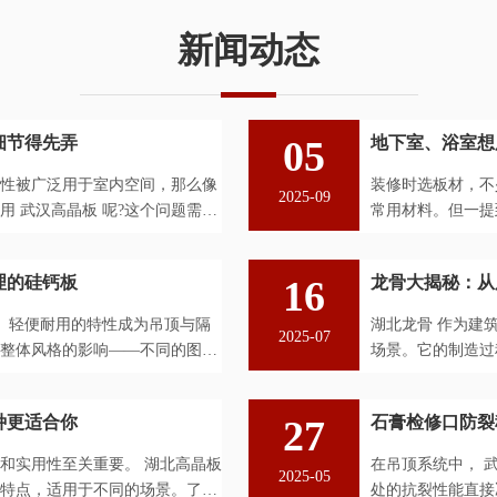
新闻动态
细节得先弄
05
地下室、浴室想
性被广泛用于室内空间，那么像
装修时选板材，不
2025-09
 武汉高晶板 呢?这个问题需要
常用材料。但一提
硅钙板 在水汽重的
理的硅钙板
16
龙骨大揭秘：从
潮、轻便耐用的特性成为吊顶与隔
湖北龙骨 作为建
2025-07
整体风格的影响——不同的图案
场景。它的制造过
道严谨工序。本文将
种更适合你
27
石膏检修口防裂
和实用性至关重要。 湖北高晶板
在吊顶系统中， 
2025-05
特点，适用于不同的场景。了解
处的抗裂性能直接