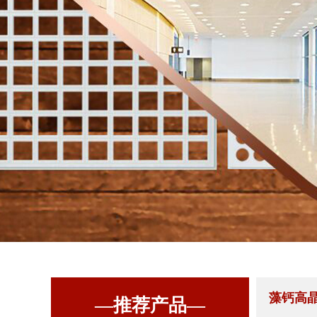
藻钙高
—推荐产品—