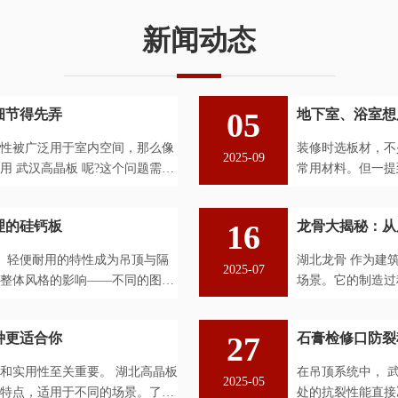
新闻动态
细节得先弄
05
地下室、浴室想
性被广泛用于室内空间，那么像
装修时选板材，不
2025-09
 武汉高晶板 呢?这个问题需要
常用材料。但一提
硅钙板 在水汽重的
理的硅钙板
16
龙骨大揭秘：从
潮、轻便耐用的特性成为吊顶与隔
湖北龙骨 作为建
2025-07
整体风格的影响——不同的图案
场景。它的制造过
道严谨工序。本文将
种更适合你
27
石膏检修口防裂
和实用性至关重要。 湖北高晶板
在吊顶系统中， 
2025-05
特点，适用于不同的场景。了解
处的抗裂性能直接