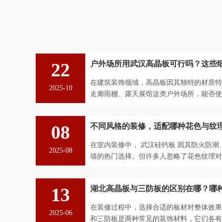
22
户外场所用武汉高晶板可行吗？这些
在建筑装饰领域，高晶板因其独特的材质特
2025-10
走廊雨棚、露天展馆这类户外场所，能否使用
从材质特性、环境适应性及实际案...
08
不同风格的装修，适配哪种花色与纹
在室内装修中， 武汉硅钙板 因其防火防
2025-08
墙的热门选择。但许多人忽略了花色纹理对
与质感，能赋予空间截然不同的气...
13
湖北高晶板与三防板的区别在哪？哪
在装修过程中，选择合适的板材对整体效果
2025-06
和三防板是两种常见的装饰材料，它们各有