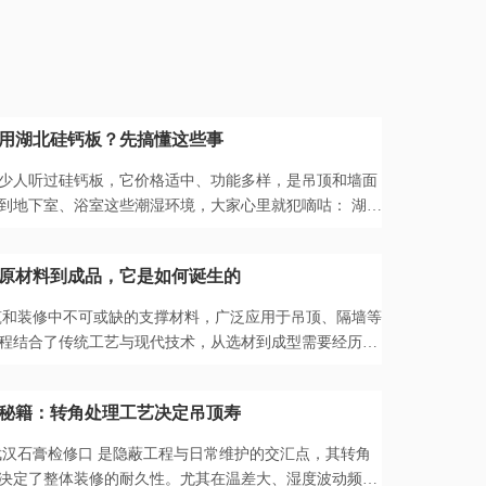
用湖北硅钙板？先搞懂这些事
少人听过硅钙板，它价格适中、功能多样，是吊顶和墙面
到地下室、浴室这些潮湿环境，大家心里就犯嘀咕： 湖北
地方能用吗?会...
原材料到成品，它是如何诞生的
筑和装修中不可或缺的支撑材料，广泛应用于吊顶、隔墙等
程结合了传统工艺与现代技术，从选材到成型需要经历多
带您深入了解...
秘籍：转角处理工艺决定吊顶寿
武汉石膏检修口 是隐蔽工程与日常维护的交汇点，其转角
决定了整体装修的耐久性。尤其在温差大、湿度波动频繁